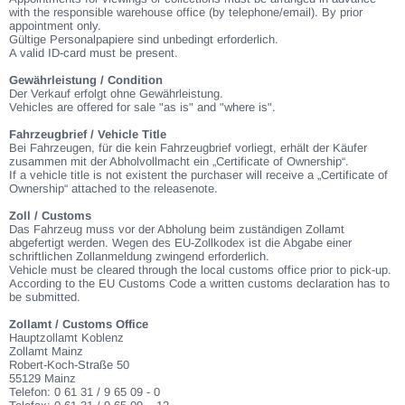
with the responsible warehouse office (by telephone/email). By prior
appointment only.
Gültige Personalpapiere sind unbedingt erforderlich.
A valid ID-card must be present.
Gewährleistung / Condition
Der Verkauf erfolgt ohne Gewährleistung.
Vehicles are offered for sale "as is" and "where is".
Fahrzeugbrief / Vehicle Title
Bei Fahrzeugen, für die kein Fahrzeugbrief vorliegt, erhält der Käufer
zusammen mit der Abholvollmacht ein „Certificate of Ownership“.
If a vehicle title is not existent the purchaser will receive a „Certificate of
Ownership“ attached to the releasenote.
Zoll / Customs
Das Fahrzeug muss vor der Abholung beim zuständigen Zollamt
abgefertigt werden. Wegen des EU-Zollkodex ist die Abgabe einer
schriftlichen Zollanmeldung zwingend erforderlich.
Vehicle must be cleared through the local customs office prior to pick-up.
According to the EU Customs Code a written customs declaration has to
be submitted.
Zollamt / Customs Office
Hauptzollamt Koblenz
Zollamt Mainz
Robert-Koch-Straße 50
55129 Mainz
Telefon: 0 61 31 / 9 65 09 - 0