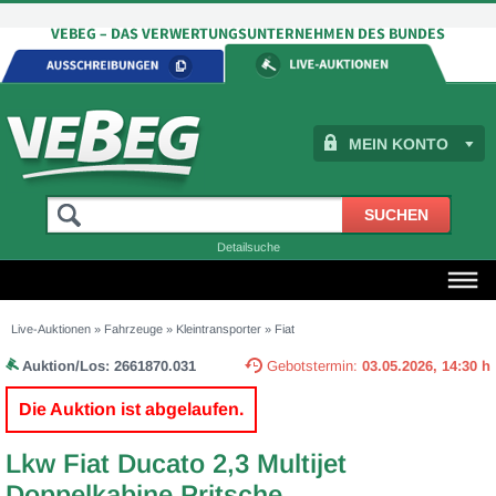
MEIN KONTO
Detailsuche
Live-Auktionen
»
Fahrzeuge
»
Kleintransporter
»
Fiat
Auktion/Los:
2661870.031
Gebotstermin:
03.05.2026, 14:30 h
Die Auktion ist abgelaufen.
Lkw Fiat Ducato 2,3 Multijet
Doppelkabine Pritsche