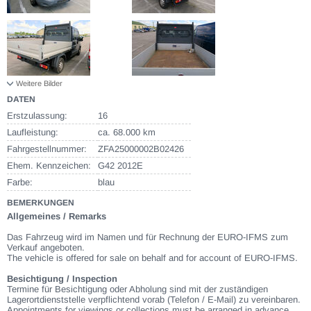
Weitere Bilder
DATEN
Erstzulassung:
16
Laufleistung:
ca. 68.000 km
Fahrgestellnummer:
ZFA25000002B02426
Ehem. Kennzeichen:
G42 2012E
Farbe:
blau
BEMERKUNGEN
Allgemeines / Remarks
Das Fahrzeug wird im Namen und für Rechnung der EURO-IFMS zum
Verkauf angeboten.
The vehicle is offered for sale on behalf and for account of EURO-IFMS.
Besichtigung / Inspection
Termine für Besichtigung oder Abholung sind mit der zuständigen
Lagerortdienststelle verpflichtend vorab (Telefon / E-Mail) zu vereinbaren.
Appointments for viewings or collections must be arranged in advance