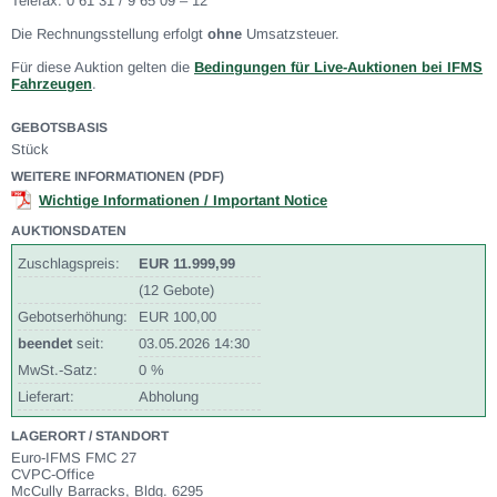
Telefax: 0 61 31 / 9 65 09 – 12
Die Rechnungsstellung erfolgt
ohne
Umsatzsteuer.
Für diese Auktion gelten die
Bedingungen für Live-Auktionen bei IFMS
Fahrzeugen
.
GEBOTSBASIS
Stück
WEITERE INFORMATIONEN (PDF)
Wichtige Informationen / Important Notice
AUKTIONSDATEN
Zuschlagspreis:
EUR 11.999,99
(12 Gebote)
Gebotserhöhung:
EUR 100,00
beendet
seit:
03.05.2026 14:30
MwSt.-Satz:
0 %
Lieferart:
Abholung
LAGERORT / STANDORT
Euro-IFMS FMC 27
CVPC-Office
McCully Barracks, Bldg. 6295