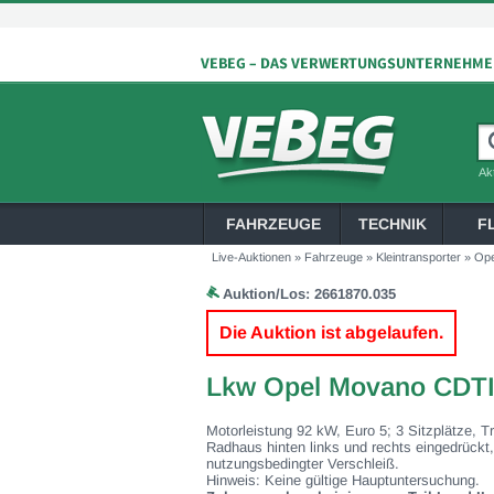
Ak
FAHRZEUGE
TECHNIK
F
Live-Auktionen
»
Fahrzeuge
»
Kleintransporter
»
Ope
Auktion/Los:
2661870.035
Die Auktion ist abgelaufen.
Lkw Opel Movano CDTI
Motorleistung 92 kW, Euro 5; 3 Sitzplätze, T
Radhaus hinten links und rechts eingedrückt
nutzungsbedingter Verschleiß.
Hinweis: Keine gültige Hauptuntersuchung.