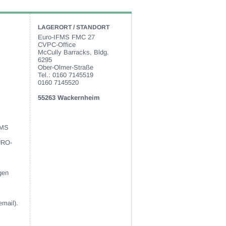
LAGERORT / STANDORT
Euro-IFMS FMC 27
CVPC-Office
McCully Barracks, Bldg.
6295
Ober-Olmer-Straße
Tel.: 0160 7145519
0160 7145520
55263 Wackernheim
FMS
EURO-
gen
email).