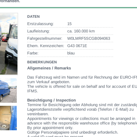
 vorhanden.
DATEN
Erstzulassung:
15
Laufleistung:
ca. 160.000 km
Fahrgestellnummer:
W0LMRF5SCGB094063
Ehem. Kennzeichen:
G43 0671E
Farbe:
blau
BEMERKUNGEN
Allgemeines / Remarks
Das Fahrzeug wird im Namen und für Rechnung der EURO-I
zum Verkauf angeboten.
The vehicle is offered for sale on behalf and for account of 
IFMS.
Besichtigung / Inspection
Termine für Besichtigung oder Abholung sind mit der zuständi
Lagerortdienststelle verpflichtend vorab (Telefon / E-Mail) zu
vereinbaren.
Appointments for viewings or collections must be arranged in
advance with the responsible warehouse office (by telephone/
By prior appointment only.
Gültige Personalpapiere sind unbedingt erforderlich.
A valid ID-card must be present.