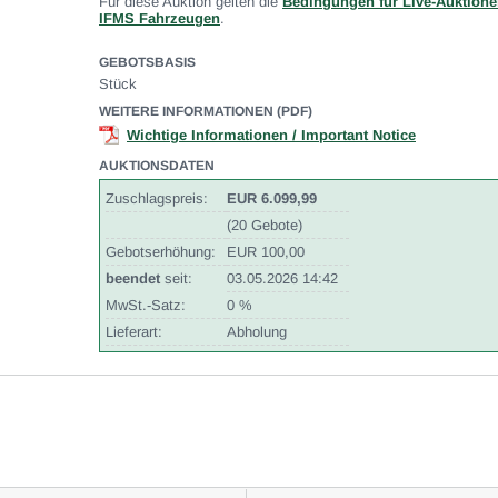
Für diese Auktion gelten die
Bedingungen für Live-Auktione
IFMS Fahrzeugen
.
GEBOTSBASIS
Stück
WEITERE INFORMATIONEN (PDF)
Wichtige Informationen / Important Notice
AUKTIONSDATEN
Zuschlagspreis:
EUR 6.099,99
(20 Gebote)
Gebotserhöhung:
EUR 100,00
beendet
seit:
03.05.2026 14:42
MwSt.-Satz:
0 %
Lieferart:
Abholung