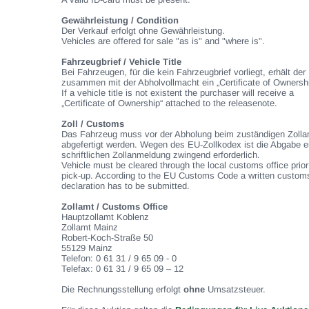
Gewährleistung / Condition
Der Verkauf erfolgt ohne Gewährleistung.
Vehicles are offered for sale "as is" and "where is".
Fahrzeugbrief / Vehicle Title
Bei Fahrzeugen, für die kein Fahrzeugbrief vorliegt, erhält der
zusammen mit der Abholvollmacht ein „Certificate of Ownershi
If a vehicle title is not existent the purchaser will receive a
„Certificate of Ownership“ attached to the releasenote.
Zoll / Customs
Das Fahrzeug muss vor der Abholung beim zuständigen Zolla
abgefertigt werden. Wegen des EU-Zollkodex ist die Abgabe e
schriftlichen Zollanmeldung zwingend erforderlich.
Vehicle must be cleared through the local customs office prior
pick-up. According to the EU Customs Code a written custom
declaration has to be submitted.
Zollamt / Customs Office
Hauptzollamt Koblenz
Zollamt Mainz
Robert-Koch-Straße 50
55129 Mainz
Telefon: 0 61 31 / 9 65 09 - 0
Telefax: 0 61 31 / 9 65 09 – 12
Die Rechnungsstellung erfolgt
ohne
Umsatzsteuer.