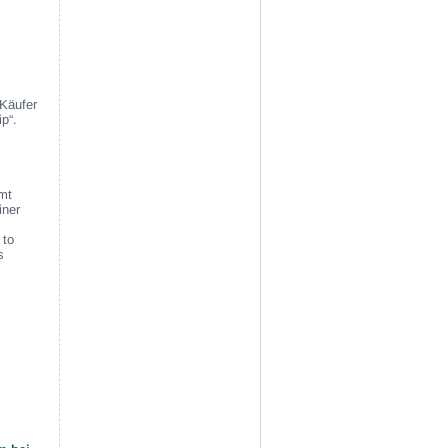
 Käufer
p“.
mt
iner
 to
s