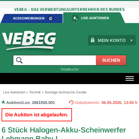
MEIN KONTO
Detailsuche
Live-Auktionen
»
Technik
»
Sonstige technische Geräte
Auktion/Los:
2661930.001
Gebotstermin:
06.05.2026, 13:00 h
Die Auktion ist abgelaufen.
6 Stück Halogen-Akku-Scheinwerfer
Lehmann Baby L