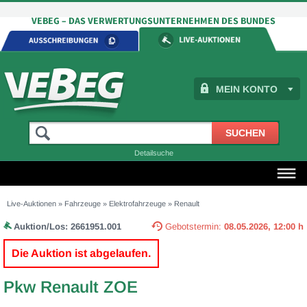
MEIN KONTO
Detailsuche
Live-Auktionen
»
Fahrzeuge
»
Elektrofahrzeuge
»
Renault
Auktion/Los:
2661951.001
Gebotstermin:
08.05.2026, 12:00 h
Die Auktion ist abgelaufen.
Pkw Renault ZOE