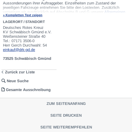
Aussonderungen ihrer Auftraggeber. Einzelheiten zum Zustand der
jeweiligen Fahrzeuge entnehmen Sie bitte den Lostexten. Zusätzlich
verweisen wir ausdrücklich auf Abschnitte B und G unserer
Allgemeinen
» Kompletten Text zeigen
Geschäftsbedingungen
(AGB). Fahrzeuge die nach Einschätzung der
VEBEG der Ausfuhrgenehmigungspflicht unterliegen, sind mit Verweis auf
LAGERORT / STANDORT
die Punkte E3 und E4 unserer AGB entsprechend gekennzeichnet. Zum
Deutsches Rotes Kreuz
Gebotspreis kommt die gesetzliche Umsatzsteuer hinzu. Die
KV Schwäbisch Gmünd e.V.
Differenzbesteuerung gemäß § 25a UStG wird nur angewendet, wenn dies
Weißensteiner Straße 40
ausdrücklich in der jeweiligen Ausschreibung angegeben ist.
Tel.: 07171 3506-0
Herr Gerch Durchwahl: 54
einkauf@drk-gd.de
73525 Schwäbisch Gmünd
Zurück zur Liste
Neue Suche
Gesamte Ausschreibung
ZUM SEITENANFANG
SEITE DRUCKEN
SEITE WEITEREMPFEHLEN