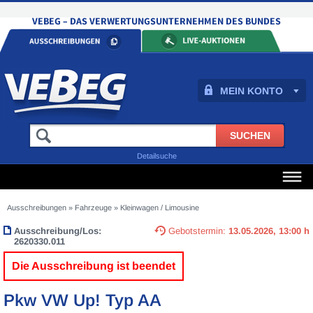
MEIN KONTO
Detailsuche
Ausschreibungen
»
Fahrzeuge
»
Kleinwagen / Limousine
Ausschreibung/Los:
Gebotstermin:
13.05.2026, 13:00 h
2620330.011
Die Ausschreibung ist beendet
Pkw VW Up! Typ AA