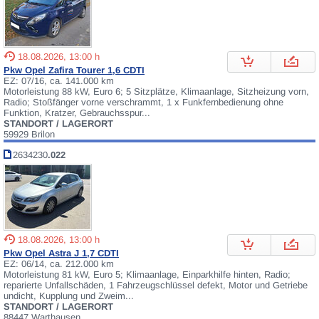
18.08.2026, 13:00 h
Pkw Opel Zafira Tourer 1,6 CDTI
EZ: 07/16, ca. 141.000 km
Motorleistung 88 kW, Euro 6; 5 Sitzplätze, Klimaanlage, Sitzheizung vorn,
Radio; Stoßfänger vorne verschrammt, 1 x Funkfernbedienung ohne
Funktion, Kratzer, Gebrauchsspur...
STANDORT / LAGERORT
59929 Brilon
2634230
.022
18.08.2026, 13:00 h
Pkw Opel Astra J 1,7 CDTI
EZ: 06/14, ca. 212.000 km
Motorleistung 81 kW, Euro 5; Klimaanlage, Einparkhilfe hinten, Radio;
reparierte Unfallschäden, 1 Fahrzeugschlüssel defekt, Motor und Getriebe
undicht, Kupplung und Zweim...
STANDORT / LAGERORT
88447 Warthausen