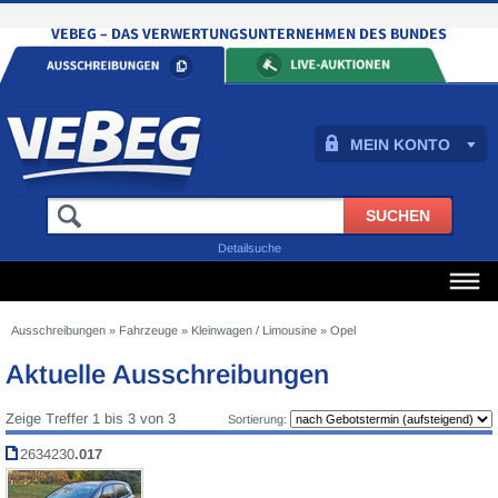
MEIN KONTO
Detailsuche
Ausschreibungen
»
Fahrzeuge
»
Kleinwagen / Limousine
»
Opel
Aktuelle Ausschreibungen
Zeige Treffer 1 bis 3 von 3
Sortierung:
2634230
.017