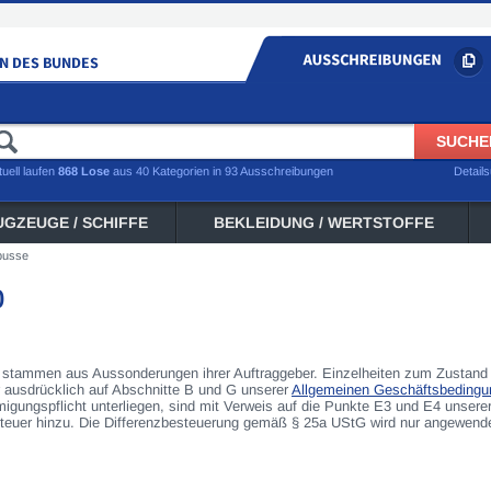
tuell laufen
868 Lose
aus 40 Kategorien in 93 Ausschreibungen
Detail
UGZEUGE / SCHIFFE
BEKLEIDUNG / WERTSTOFFE
busse
0
tammen aus Aussonderungen ihrer Auftraggeber. Einzelheiten zum Zustand 
r ausdrücklich auf Abschnitte B und G unserer
Allgemeinen Geschäftsbedingu
gungspflicht unterliegen, sind mit Verweis auf die Punkte E3 und E4 unse
euer hinzu. Die Differenzbesteuerung gemäß § 25a UStG wird nur angewendet,