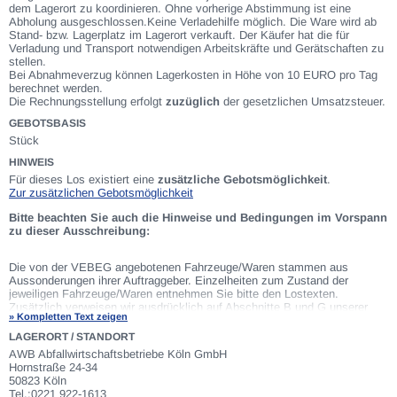
dem Lagerort zu koordinieren. Ohne vorherige Abstimmung ist eine
Abholung ausgeschlossen.Keine Verladehilfe möglich. Die Ware wird ab
Stand- bzw. Lagerplatz im Lagerort verkauft. Der Käufer hat die für
Verladung und Transport notwendigen Arbeitskräfte und Gerätschaften zu
stellen.
Bei Abnahmeverzug können Lagerkosten in Höhe von 10 EURO pro Tag
berechnet werden.
Die Rechnungsstellung erfolgt
zuzüglich
der gesetzlichen Umsatzsteuer.
GEBOTSBASIS
Stück
HINWEIS
Für dieses Los existiert eine
zusätzliche Gebotsmöglichkeit
.
Zur zusätzlichen Gebotsmöglichkeit
Bitte beachten Sie auch die Hinweise und Bedingungen im Vorspann
zu dieser Ausschreibung:
Die von der VEBEG angebotenen Fahrzeuge/Waren stammen aus
Aussonderungen ihrer Auftraggeber. Einzelheiten zum Zustand der
jeweiligen Fahrzeuge/Waren entnehmen Sie bitte den Lostexten.
Zusätzlich verweisen wir ausdrücklich auf Abschnitte B und G unserer
» Kompletten Text zeigen
Allgemeinen Geschäftsbedingungen
(AGB). Fahrzeuge die nach
Einschätzung der VEBEG der Ausfuhrgenehmigungspflicht unterliegen,
LAGERORT / STANDORT
sind mit Verweis auf die Punkte E3 und E4 unserer AGB entsprechend
AWB Abfallwirtschaftsbetriebe Köln GmbH
gekennzeichnet. Zum Gebotspreis kommt die gesetzliche Umsatzsteuer
Hornstraße 24-34
hinzu. Die Differenzbesteuerung gemäß § 25a UStG wird nur angewendet,
50823 Köln
wenn dies ausdrücklich in der jeweiligen Ausschreibung angegeben ist.
Tel.:0221 922-1613