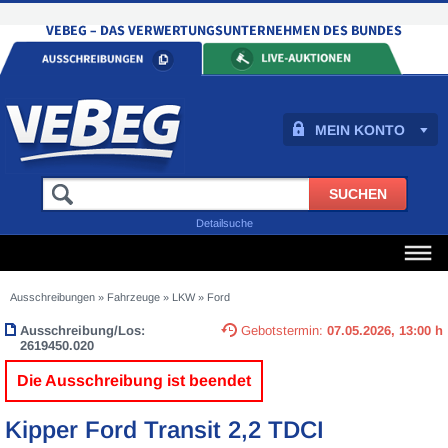
MEIN KONTO
Detailsuche
Ausschreibungen
»
Fahrzeuge
»
LKW
»
Ford
Ausschreibung/Los:
Gebotstermin:
07.05.2026, 13:00 h
2619450.020
Die Ausschreibung ist beendet
Kipper Ford Transit 2,2 TDCI