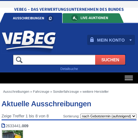
MEIN KONTO
Detailsuche
Ausschreibungen
»
Fahrzeuge
»
Sonderfahrzeuge
»
weitere Hersteller
Aktuelle Ausschreibungen
Zeige Treffer 1 bis 8 von 8
Sortierung:
2633441
.009