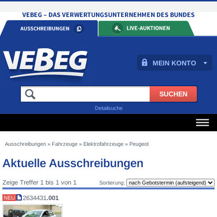
MEIN KONTO
Detailsuche
Ausschreibungen
»
Fahrzeuge
»
Elektrofahrzeuge
»
Peugeot
Aktuelle Ausschreibungen
Zeige Treffer 1 bis 1 von 1
Sortierung:
2634431
.001
NEU