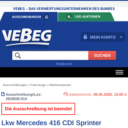
MEIN KONTO
Detailsuche
Ausschreibungen
»
Fahrzeuge
»
Kleintransporter
Ausschreibung/Los:
Gebotstermin:
08.05.2026, 13:00 h
2619530.014
Die Ausschreibung ist beendet
Lkw Mercedes 416 CDI Sprinter