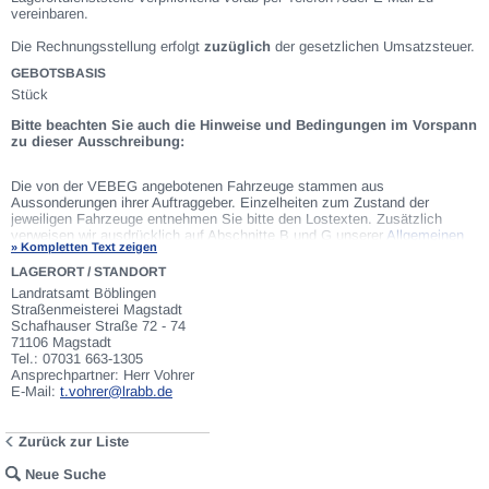
vereinbaren.
Die Rechnungsstellung erfolgt
zuzüglich
der gesetzlichen Umsatzsteuer.
GEBOTSBASIS
Stück
Bitte beachten Sie auch die Hinweise und Bedingungen im Vorspann
zu dieser Ausschreibung:
Die von der VEBEG angebotenen Fahrzeuge stammen aus
Aussonderungen ihrer Auftraggeber. Einzelheiten zum Zustand der
jeweiligen Fahrzeuge entnehmen Sie bitte den Lostexten. Zusätzlich
verweisen wir ausdrücklich auf Abschnitte B und G unserer
Allgemeinen
» Kompletten Text zeigen
Geschäftsbedingungen
(AGB). Fahrzeuge die nach Einschätzung der
VEBEG der Ausfuhrgenehmigungspflicht unterliegen, sind mit Verweis auf
LAGERORT / STANDORT
die Punkte E3 und E4 unserer AGB entsprechend gekennzeichnet. Zum
Landratsamt Böblingen
Gebotspreis kommt die gesetzliche Umsatzsteuer hinzu. Die
Straßenmeisterei Magstadt
Differenzbesteuerung gemäß § 25a UStG wird nur angewendet, wenn dies
Schafhauser Straße 72 - 74
ausdrücklich in der jeweiligen Ausschreibung angegeben ist.
71106 Magstadt
Tel.: 07031 663-1305
Ansprechpartner: Herr Vohrer
E-Mail:
t.vohrer@lrabb.de
Zurück zur Liste
Neue Suche