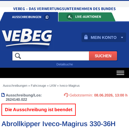
MEIN KONTO
Detailsuche
Ausschreibungen
»
Fahrzeuge
»
LKW
»
Iveco-Magirus
Ausschreibung/Los:
Gebotstermin:
08.06.2026, 13:00 h
2624140.022
Die Ausschreibung ist beendet
Abrollkipper Iveco-Magirus 330-36H