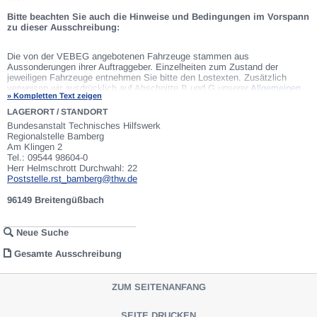
Bitte beachten Sie auch die Hinweise und Bedingungen im Vorspann
zu dieser Ausschreibung:
Die von der VEBEG angebotenen Fahrzeuge stammen aus
Aussonderungen ihrer Auftraggeber. Einzelheiten zum Zustand der
jeweiligen Fahrzeuge entnehmen Sie bitte den Lostexten. Zusätzlich
verweisen wir ausdrücklich auf Abschnitte B und G unserer
Allgemeinen
» Kompletten Text zeigen
Geschäftsbedingungen
(AGB). Fahrzeuge die nach Einschätzung der
VEBEG der Ausfuhrgenehmigungspflicht unterliegen, sind mit Verweis auf
LAGERORT / STANDORT
die Punkte E3 und E4 unserer AGB entsprechend gekennzeichnet. Zum
Bundesanstalt Technisches Hilfswerk
Gebotspreis kommt die gesetzliche Umsatzsteuer hinzu. Die
Regionalstelle Bamberg
Differenzbesteuerung gemäß § 25a UStG wird nur angewendet, wenn dies
Am Klingen 2
ausdrücklich in der jeweiligen Ausschreibung angegeben ist.
Tel.: 09544 98604-0
Herr Helmschrott Durchwahl: 22
Poststelle.rst_bamberg@thw.de
96149 Breitengüßbach
Neue Suche
Gesamte Ausschreibung
ZUM SEITENANFANG
SEITE DRUCKEN