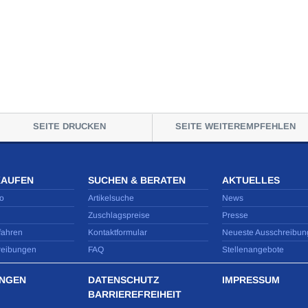
SEITE DRUCKEN
SEITE WEITEREMPFEHLEN
KAUFEN
SUCHEN & BERATEN
AKTUELLES
o
Artikelsuche
News
Zuschlagspreise
Presse
fahren
Kontaktformular
Neueste Ausschreibun
reibungen
FAQ
Stellenangebote
NGEN
DATENSCHUTZ
IMPRESSUM
BARRIEREFREIHEIT