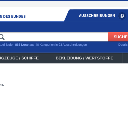
tuell laufen
868 Lose
aus 40 Kategorien in 93 Ausschreibungen
Detail
UGZEUGE / SCHIFFE
BEKLEIDUNG / WERTSTOFFE
en.