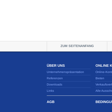
ZUM SEITENANFANG
ÜBER UNS
ONLINE 
Unternehmenspräsentation
Online-Kont
Referenzen
Bieten
Downloads
Verkaufsver
Links
Alle Aussch
AGB
BEDINGU