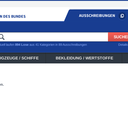
tuell laufen
894 Lose
aus 41 Kategorien in 89 Ausschreibungen
Detail
UGZEUGE / SCHIFFE
BEKLEIDUNG / WERTSTOFFE
en.