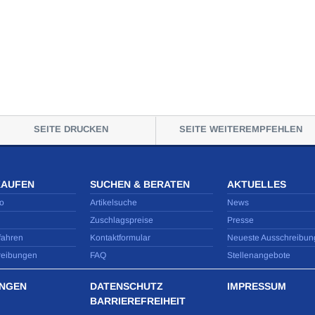
SEITE DRUCKEN
SEITE WEITEREMPFEHLEN
KAUFEN
SUCHEN & BERATEN
AKTUELLES
o
Artikelsuche
News
Zuschlagspreise
Presse
fahren
Kontaktformular
Neueste Ausschreibun
reibungen
FAQ
Stellenangebote
NGEN
DATENSCHUTZ
IMPRESSUM
BARRIEREFREIHEIT