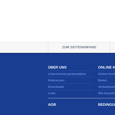
ZUM SEITENANFANG
ÜBER UNS
ONLINE 
Unternehmenspräsentation
Online-Kont
Referenzen
Bieten
Downloads
Verkaufsver
Links
Alle Aussch
AGB
BEDINGU