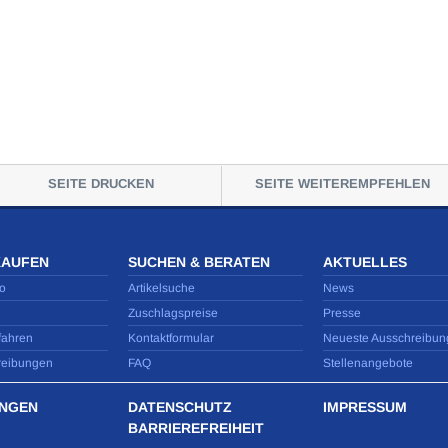
SEITE DRUCKEN
SEITE WEITEREMPFEHLEN
KAUFEN
SUCHEN & BERATEN
AKTUELLES
o
Artikelsuche
News
Zuschlagspreise
Presse
fahren
Kontaktformular
Neueste Ausschreibun
reibungen
FAQ
Stellenangebote
NGEN
DATENSCHUTZ
IMPRESSUM
BARRIEREFREIHEIT