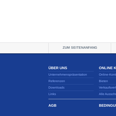
ZUM SEITENANFANG
ÜBER UNS
ONLINE 
Unternehmenspräsentation
Online-Kont
Referenzen
Bieten
Downloads
Verkaufsver
Links
Alle Aussch
AGB
BEDINGU