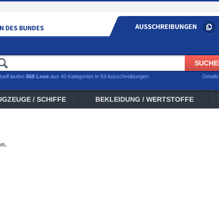
tuell laufen
868 Lose
aus 40 Kategorien in 93 Ausschreibungen
Detail
UGZEUGE / SCHIFFE
BEKLEIDUNG / WERTSTOFFE
en.