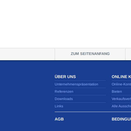
ZUM SEITENANFANG
ÜBER UNS
ONLINE 
Unternehmenspräsentation
Online-Kont
Referenzen
Bieten
Downloads
Verkaufsver
Links
Alle Aussch
AGB
BEDINGU