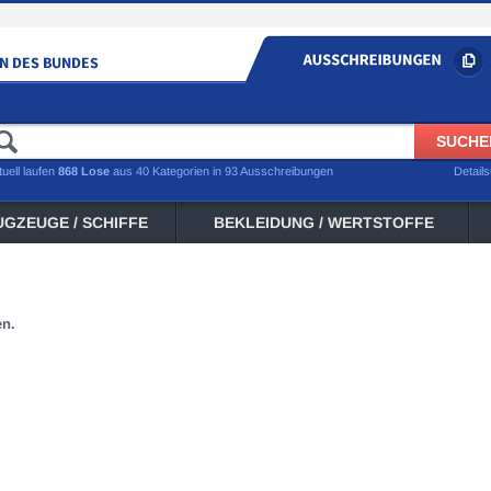
tuell laufen
868 Lose
aus 40 Kategorien in 93 Ausschreibungen
Detail
UGZEUGE / SCHIFFE
BEKLEIDUNG / WERTSTOFFE
en.