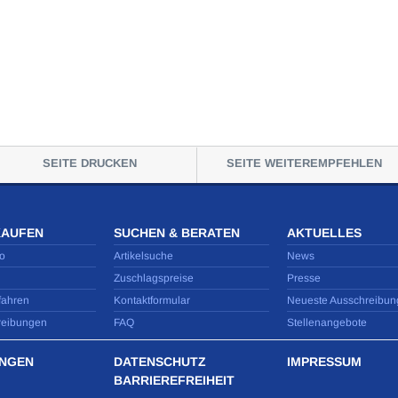
SEITE DRUCKEN
SEITE WEITEREMPFEHLEN
KAUFEN
SUCHEN & BERATEN
AKTUELLES
o
Artikelsuche
News
Zuschlagspreise
Presse
fahren
Kontaktformular
Neueste Ausschreibun
reibungen
FAQ
Stellenangebote
NGEN
DATENSCHUTZ
IMPRESSUM
BARRIEREFREIHEIT