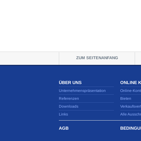
ZUM SEITENANFANG
ÜBER UNS
ONLINE 
Unternehmenspräsentation
Online-Kont
Referenzen
Bieten
Downloads
Verkaufsver
Links
Alle Aussch
AGB
BEDINGU