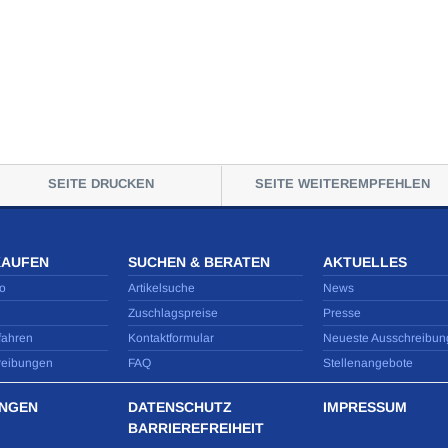
SEITE DRUCKEN
SEITE WEITEREMPFEHLEN
KAUFEN
SUCHEN & BERATEN
AKTUELLES
o
Artikelsuche
News
Zuschlagspreise
Presse
fahren
Kontaktformular
Neueste Ausschreibun
reibungen
FAQ
Stellenangebote
NGEN
DATENSCHUTZ
IMPRESSUM
BARRIEREFREIHEIT