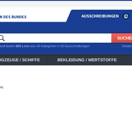
tuell laufen
868 Lose
aus 40 Kategorien in 93 Ausschreibungen
Detail
UGZEUGE / SCHIFFE
BEKLEIDUNG / WERTSTOFFE
en.