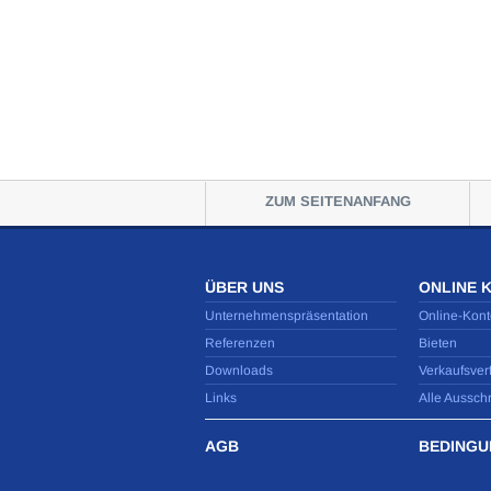
ZUM SEITENANFANG
ÜBER UNS
ONLINE 
Unternehmenspräsentation
Online-Kont
Referenzen
Bieten
Downloads
Verkaufsver
Links
Alle Aussch
AGB
BEDINGU