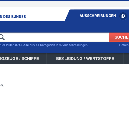
tuell laufen
874 Lose
aus 41 Kategorien in 92 Ausschreibungen
Detail
UGZEUGE / SCHIFFE
BEKLEIDUNG / WERTSTOFFE
en.