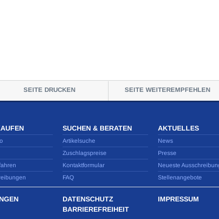
SEITE DRUCKEN
SEITE WEITEREMPFEHLEN
KAUFEN
SUCHEN & BERATEN
AKTUELLES
o
Artikelsuche
News
Zuschlagspreise
Presse
fahren
Kontaktformular
Neueste Ausschreibun
reibungen
FAQ
Stellenangebote
NGEN
DATENSCHUTZ
IMPRESSUM
BARRIEREFREIHEIT