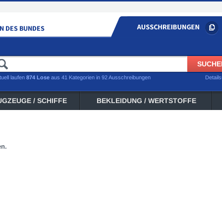
tuell laufen
874 Lose
aus 41 Kategorien in 92 Ausschreibungen
Detail
UGZEUGE / SCHIFFE
BEKLEIDUNG / WERTSTOFFE
en.