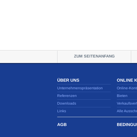
ZUM SEITENANFANG
ÜBER UNS
ONLINE 
Unternehmenspräsentation
Online-Kont
Referenzen
Bieten
Downloads
Verkaufsver
Links
Alle Aussch
AGB
BEDINGU