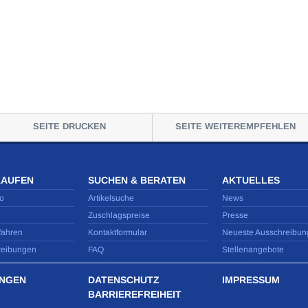
SEITE DRUCKEN
SEITE WEITEREMPFEHLEN
KAUFEN
SUCHEN & BERATEN
AKTUELLES
o
Artikelsuche
News
Zuschlagspreise
Presse
fahren
Kontaktformular
Neueste Ausschreibun
reibungen
FAQ
Stellenangebote
NGEN
DATENSCHUTZ
IMPRESSUM
BARRIEREFREIHEIT