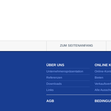
ZUM SEITENANFANG
ÜBER UNS
ONLINE 
Unternehmenspräsentation
Online-Kont
Referenzen
Bieten
Downloads
Verkaufsver
Links
Alle Aussch
AGB
BEDINGU