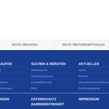
SEITE DRUCKEN
SEITE WEITEREMPFEHLEN
KAUFEN
SUCHEN & BERATEN
AKTUELLES
o
Artikelsuche
News
Zuschlagspreise
Presse
fahren
Kontaktformular
Neueste Ausschreibun
reibungen
FAQ
Stellenangebote
NGEN
DATENSCHUTZ
IMPRESSUM
BARRIEREFREIHEIT