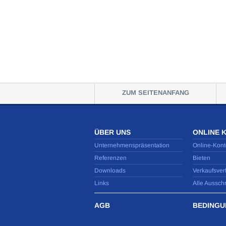
ZUM SEITENANFANG
ÜBER UNS
ONLINE 
Unternehmenspräsentation
Online-Kont
Referenzen
Bieten
Downloads
Verkaufsver
Links
Alle Aussch
AGB
BEDINGU