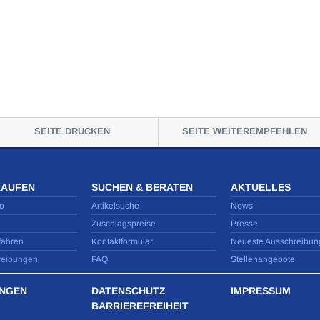
SEITE DRUCKEN
SEITE WEITEREMPFEHLEN
KAUFEN
SUCHEN & BERATEN
AKTUELLES
o
Artikelsuche
News
Zuschlagspreise
Presse
fahren
Kontaktformular
Neueste Ausschreibun
reibungen
FAQ
Stellenangebote
NGEN
DATENSCHUTZ
IMPRESSUM
BARRIEREFREIHEIT