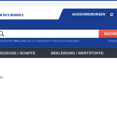
tuell laufen
894 Lose
aus 41 Kategorien in 89 Ausschreibungen
Detail
UGZEUGE / SCHIFFE
BEKLEIDUNG / WERTSTOFFE
en.