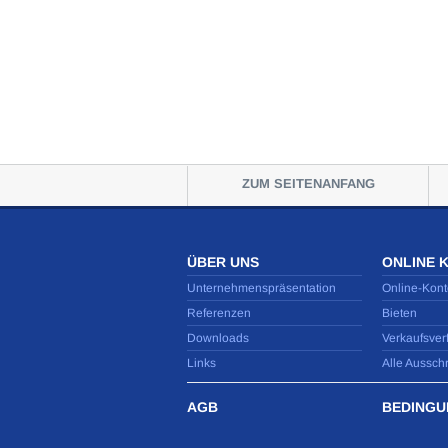
ZUM SEITENANFANG
ÜBER UNS
ONLINE 
Unternehmenspräsentation
Online-Kont
Referenzen
Bieten
Downloads
Verkaufsver
Links
Alle Aussch
AGB
BEDINGU