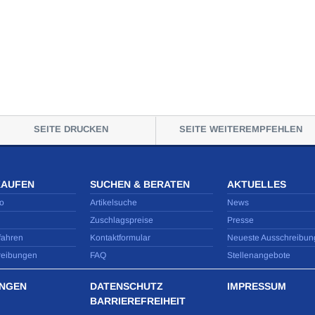
SEITE DRUCKEN
SEITE WEITEREMPFEHLEN
KAUFEN
SUCHEN & BERATEN
AKTUELLES
o
Artikelsuche
News
Zuschlagspreise
Presse
fahren
Kontaktformular
Neueste Ausschreibun
reibungen
FAQ
Stellenangebote
NGEN
DATENSCHUTZ
IMPRESSUM
BARRIEREFREIHEIT