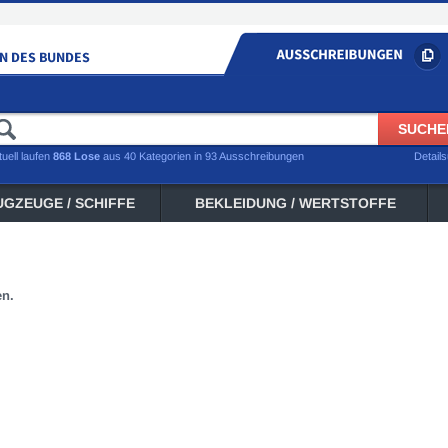
tuell laufen
868 Lose
aus 40 Kategorien in 93 Ausschreibungen
Detail
UGZEUGE / SCHIFFE
BEKLEIDUNG / WERTSTOFFE
en.