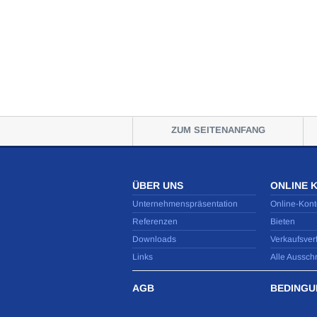
ZUM SEITENANFANG
ÜBER UNS
ONLINE 
Unternehmenspräsentation
Online-Kont
Referenzen
Bieten
Downloads
Verkaufsver
Links
Alle Aussch
AGB
BEDINGU