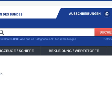
tuell laufen
868 Lose
aus 40 Kategorien in 93 Ausschreibungen
Detail
UGZEUGE / SCHIFFE
BEKLEIDUNG / WERTSTOFFE
en.