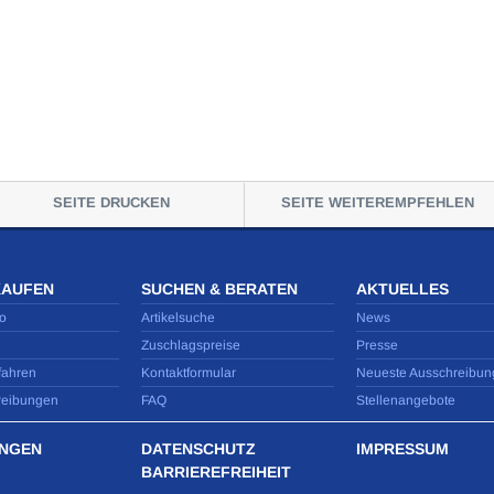
SEITE DRUCKEN
SEITE WEITEREMPFEHLEN
KAUFEN
SUCHEN & BERATEN
AKTUELLES
o
Artikelsuche
News
Zuschlagspreise
Presse
fahren
Kontaktformular
Neueste Ausschreibun
reibungen
FAQ
Stellenangebote
NGEN
DATENSCHUTZ
IMPRESSUM
BARRIEREFREIHEIT