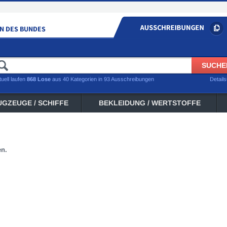
tuell laufen
868 Lose
aus 40 Kategorien in 93 Ausschreibungen
Detail
UGZEUGE / SCHIFFE
BEKLEIDUNG / WERTSTOFFE
en.