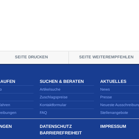
SEITE DRUCKEN
SEITE WEITEREMPFEHLEN
KAUFEN
SUCHEN & BERATEN
AKTUELLES
o
Artikelsuche
News
Zuschlagspreise
Presse
fahren
Kontaktformular
Neueste Ausschreibun
reibungen
FAQ
Stellenangebote
NGEN
DATENSCHUTZ
IMPRESSUM
BARRIEREFREIHEIT