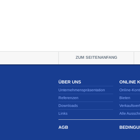
ZUM SEITENANFANG
ÜBER UNS
ONLINE 
Unternehmenspräsentation
Online-Kont
Referenzen
Bieten
Downloads
Verkaufsver
Links
Alle Aussch
AGB
BEDINGU