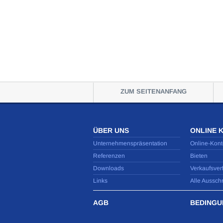
ZUM SEITENANFANG
ÜBER UNS
ONLINE 
Unternehmenspräsentation
Online-Kont
Referenzen
Bieten
Downloads
Verkaufsver
Links
Alle Aussch
AGB
BEDINGU