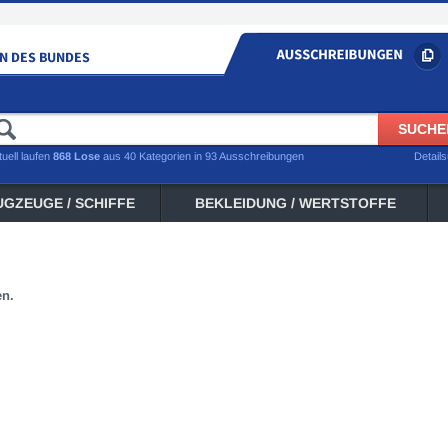
tuell laufen
868 Lose
aus 40 Kategorien in 93 Ausschreibungen
Detail
UGZEUGE / SCHIFFE
BEKLEIDUNG / WERTSTOFFE
en.