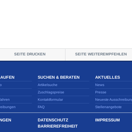
SEITE DRUCKEN
SEITE WEITEREMPFEHLEN
KAUFEN
SUCHEN & BERATEN
AKTUELLES
o
Artikelsuche
News
Zuschlagspreise
Presse
fahren
Kontaktformular
Neueste Ausschreibun
reibungen
FAQ
Stellenangebote
NGEN
DATENSCHUTZ
IMPRESSUM
BARRIEREFREIHEIT