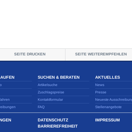
SEITE DRUCKEN
SEITE WEITEREMPFEHLEN
KAUFEN
SUCHEN & BERATEN
AKTUELLES
o
Artikelsuche
News
Zuschlagspreise
Presse
fahren
Kontaktformular
Neueste Ausschreibun
reibungen
FAQ
Stellenangebote
NGEN
DATENSCHUTZ
IMPRESSUM
BARRIEREFREIHEIT