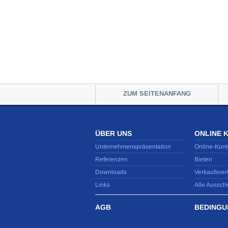
ZUM SEITENANFANG
ÜBER UNS
ONLINE 
Unternehmenspräsentation
Online-Kont
Referenzen
Bieten
Downloads
Verkaufsver
Links
Alle Aussch
AGB
BEDINGU