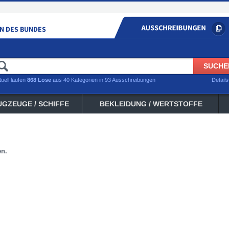
tuell laufen
868 Lose
aus 40 Kategorien in 93 Ausschreibungen
Detail
UGZEUGE / SCHIFFE
BEKLEIDUNG / WERTSTOFFE
en.