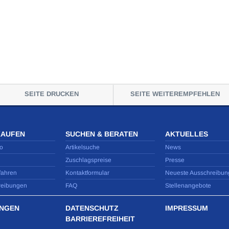
SEITE DRUCKEN
SEITE WEITEREMPFEHLEN
KAUFEN
SUCHEN & BERATEN
AKTUELLES
o
Artikelsuche
News
Zuschlagspreise
Presse
fahren
Kontaktformular
Neueste Ausschreibun
reibungen
FAQ
Stellenangebote
NGEN
DATENSCHUTZ
IMPRESSUM
BARRIEREFREIHEIT