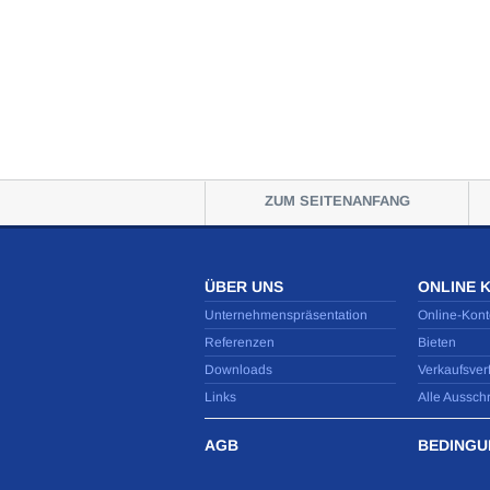
ZUM SEITENANFANG
ÜBER UNS
ONLINE 
Unternehmenspräsentation
Online-Kont
Referenzen
Bieten
Downloads
Verkaufsver
Links
Alle Aussch
AGB
BEDINGU