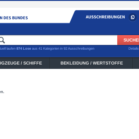
tuell laufen
874 Lose
aus 41 Kategorien in 92 Ausschreibungen
Detail
UGZEUGE / SCHIFFE
BEKLEIDUNG / WERTSTOFFE
en.