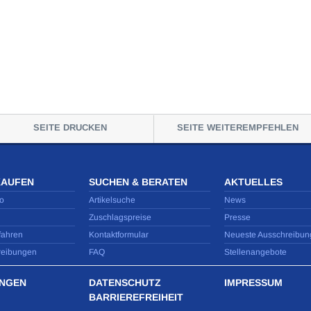
SEITE DRUCKEN
SEITE WEITEREMPFEHLEN
KAUFEN
SUCHEN & BERATEN
AKTUELLES
o
Artikelsuche
News
Zuschlagspreise
Presse
fahren
Kontaktformular
Neueste Ausschreibun
reibungen
FAQ
Stellenangebote
NGEN
DATENSCHUTZ
IMPRESSUM
BARRIEREFREIHEIT