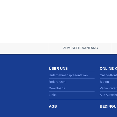
ZUM SEITENANFANG
ÜBER UNS
ONLINE 
Unternehmenspräsentation
Online-Kont
Referenzen
Bieten
Downloads
Verkaufsver
Links
Alle Aussch
AGB
BEDINGU