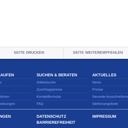
SEITE DRUCKEN
SEITE WEITEREMPFEHLEN
KAUFEN
SUCHEN & BERATEN
AKTUELLES
o
Artikelsuche
News
Zuschlagspreise
Presse
fahren
Kontaktformular
Neueste Ausschreibun
reibungen
FAQ
Stellenangebote
NGEN
DATENSCHUTZ
IMPRESSUM
BARRIEREFREIHEIT