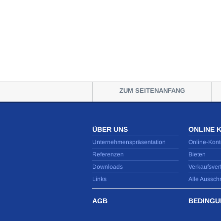
ZUM SEITENANFANG
ÜBER UNS
ONLINE 
Unternehmenspräsentation
Online-Kont
Referenzen
Bieten
Downloads
Verkaufsver
Links
Alle Aussch
AGB
BEDINGU