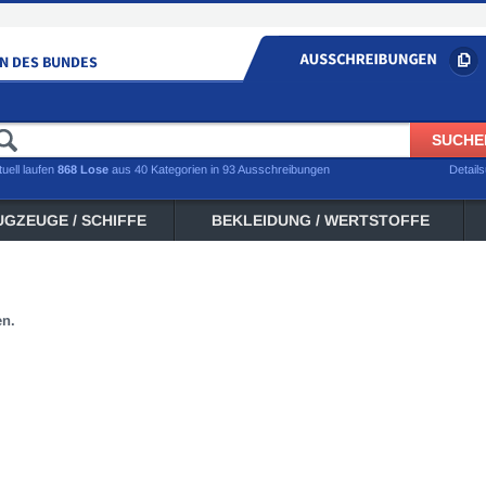
tuell laufen
868 Lose
aus 40 Kategorien in 93 Ausschreibungen
Detail
UGZEUGE / SCHIFFE
BEKLEIDUNG / WERTSTOFFE
en.