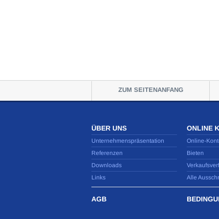
ZUM SEITENANFANG
ÜBER UNS
ONLINE 
Unternehmenspräsentation
Online-Kont
Referenzen
Bieten
Downloads
Verkaufsver
Links
Alle Aussch
AGB
BEDINGU