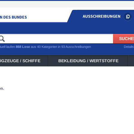
tuell laufen
868 Lose
aus 40 Kategorien in 93 Ausschreibungen
Detail
UGZEUGE / SCHIFFE
BEKLEIDUNG / WERTSTOFFE
en.