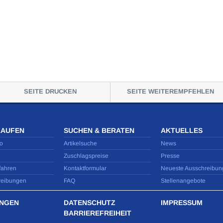
SEITE DRUCKEN
SEITE WEITEREMPFEHLEN
KAUFEN
SUCHEN & BERATEN
AKTUELLES
o
Artikelsuche
News
Zuschlagspreise
Presse
fahren
Kontaktformular
Neueste Ausschreibun
reibungen
FAQ
Stellenangebote
NGEN
DATENSCHUTZ
IMPRESSUM
BARRIEREFREIHEIT