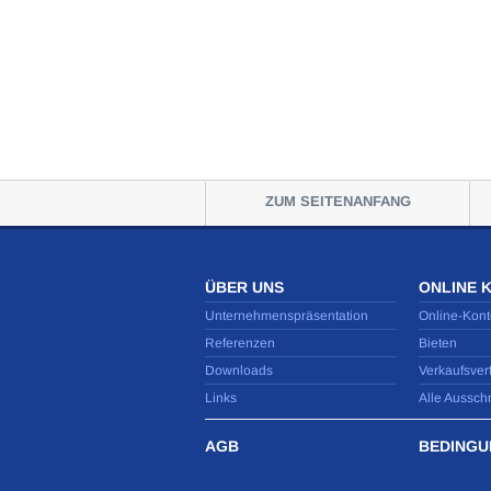
ZUM SEITENANFANG
ÜBER UNS
ONLINE 
Unternehmenspräsentation
Online-Kont
Referenzen
Bieten
Downloads
Verkaufsver
Links
Alle Aussch
AGB
BEDINGU