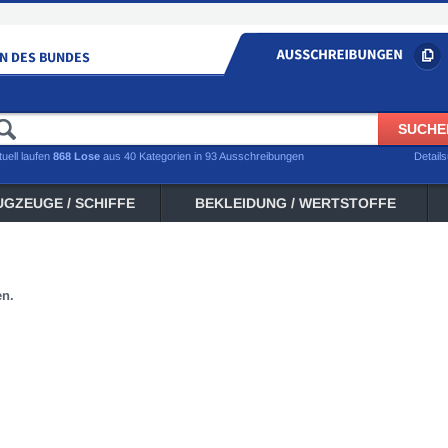
tuell laufen
868 Lose
aus 40 Kategorien in 93 Ausschreibungen
Detail
UGZEUGE / SCHIFFE
BEKLEIDUNG / WERTSTOFFE
en.