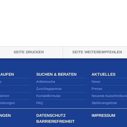
SEITE DRUCKEN
SEITE WEITEREMPFEHLEN
KAUFEN
SUCHEN & BERATEN
AKTUELLES
o
Artikelsuche
News
Zuschlagspreise
Presse
fahren
Kontaktformular
Neueste Ausschreibun
reibungen
FAQ
Stellenangebote
NGEN
DATENSCHUTZ
IMPRESSUM
BARRIEREFREIHEIT