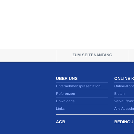
ZUM SEITENANFANG
ÜBER UNS
ONLINE 
Unternehmenspräsentation
Online-Kont
Referenzen
Bieten
Downloads
Verkaufsver
Links
Alle Aussch
AGB
BEDINGU