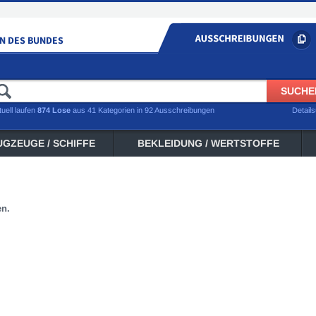
tuell laufen
874 Lose
aus 41 Kategorien in 92 Ausschreibungen
Detail
UGZEUGE / SCHIFFE
BEKLEIDUNG / WERTSTOFFE
en.