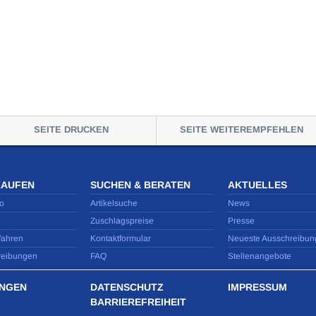
SEITE DRUCKEN
SEITE WEITEREMPFEHLEN
KAUFEN
SUCHEN & BERATEN
AKTUELLES
o
Artikelsuche
News
Zuschlagspreise
Presse
fahren
Kontaktformular
Neueste Ausschreibun
reibungen
FAQ
Stellenangebote
NGEN
DATENSCHUTZ
IMPRESSUM
BARRIEREFREIHEIT