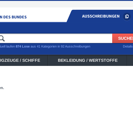
tuell laufen
874 Lose
aus 41 Kategorien in 92 Ausschreibungen
Detail
UGZEUGE / SCHIFFE
BEKLEIDUNG / WERTSTOFFE
en.