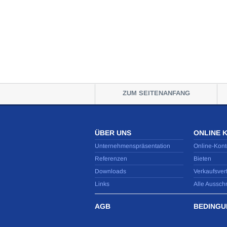
ZUM SEITENANFANG
ÜBER UNS
ONLINE 
Unternehmenspräsentation
Online-Kont
Referenzen
Bieten
Downloads
Verkaufsver
Links
Alle Aussch
AGB
BEDINGU