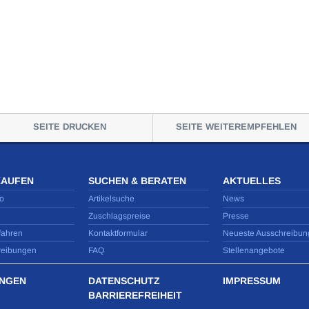
SEITE DRUCKEN
SEITE WEITEREMPFEHLEN
KAUFEN
SUCHEN & BERATEN
AKTUELLES
o
Artikelsuche
News
Zuschlagspreise
Presse
fahren
Kontaktformular
Neueste Ausschreibun
reibungen
FAQ
Stellenangebote
NGEN
DATENSCHUTZ
IMPRESSUM
BARRIEREFREIHEIT