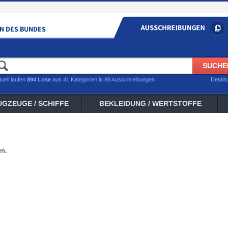
tuell laufen
894 Lose
aus 41 Kategorien in 89 Ausschreibungen
Detail
UGZEUGE / SCHIFFE
BEKLEIDUNG / WERTSTOFFE
en.