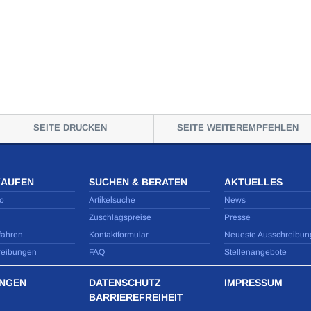
SEITE DRUCKEN
SEITE WEITEREMPFEHLEN
KAUFEN
SUCHEN & BERATEN
AKTUELLES
o
Artikelsuche
News
Zuschlagspreise
Presse
fahren
Kontaktformular
Neueste Ausschreibun
reibungen
FAQ
Stellenangebote
NGEN
DATENSCHUTZ
IMPRESSUM
BARRIEREFREIHEIT