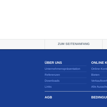
ZUM SEITENANFANG
ÜBER UNS
ONLINE 
Unternehmenspräsentation
Online-Kont
Referenzen
Bieten
Downloads
Verkaufsver
Links
Alle Aussch
AGB
BEDINGU