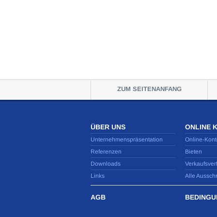
ZUM SEITENANFANG
ÜBER UNS
ONLINE 
Unternehmenspräsentation
Online-Kont
Referenzen
Bieten
Downloads
Verkaufsver
Links
Alle Aussch
AGB
BEDINGU