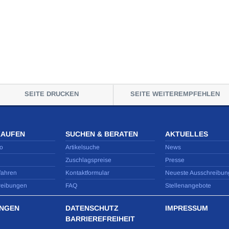
SEITE DRUCKEN
SEITE WEITEREMPFEHLEN
KAUFEN
SUCHEN & BERATEN
AKTUELLES
o
Artikelsuche
News
Zuschlagspreise
Presse
fahren
Kontaktformular
Neueste Ausschreibun
reibungen
FAQ
Stellenangebote
NGEN
DATENSCHUTZ
IMPRESSUM
BARRIEREFREIHEIT