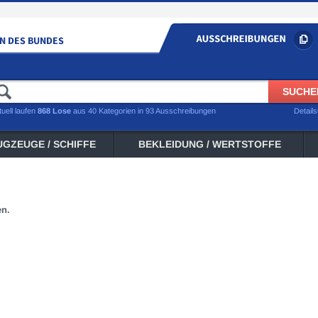
tuell laufen
868 Lose
aus 40 Kategorien in 93 Ausschreibungen
Detail
UGZEUGE / SCHIFFE
BEKLEIDUNG / WERTSTOFFE
en.