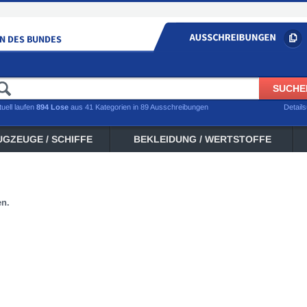
tuell laufen
894 Lose
aus 41 Kategorien in 89 Ausschreibungen
Detail
UGZEUGE / SCHIFFE
BEKLEIDUNG / WERTSTOFFE
en.