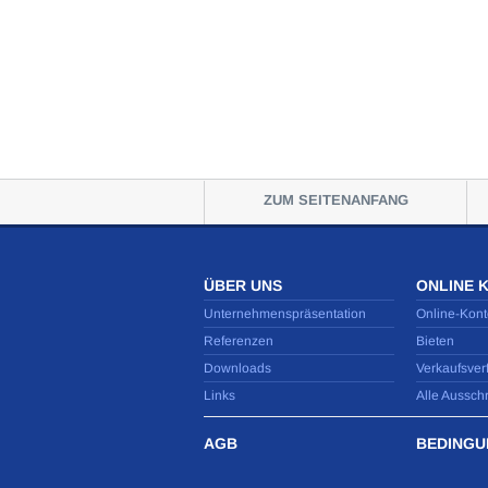
ZUM SEITENANFANG
ÜBER UNS
ONLINE 
Unternehmenspräsentation
Online-Kont
Referenzen
Bieten
Downloads
Verkaufsver
Links
Alle Aussch
AGB
BEDINGU