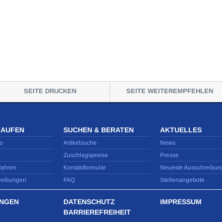
SEITE DRUCKEN
SEITE WEITEREMPFEHLEN
KAUFEN
SUCHEN & BERATEN
AKTUELLES
o
Artikelsuche
News
Zuschlagspreise
Presse
fahren
Kontaktformular
Neueste Ausschreibun
reibungen
FAQ
Stellenangebote
NGEN
DATENSCHUTZ
IMPRESSUM
BARRIEREFREIHEIT