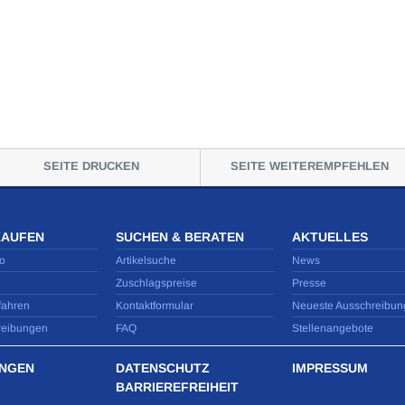
SEITE DRUCKEN
SEITE WEITEREMPFEHLEN
KAUFEN
SUCHEN & BERATEN
AKTUELLES
o
Artikelsuche
News
Zuschlagspreise
Presse
fahren
Kontaktformular
Neueste Ausschreibun
reibungen
FAQ
Stellenangebote
NGEN
DATENSCHUTZ
IMPRESSUM
BARRIEREFREIHEIT