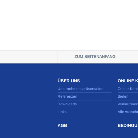
ZUM SEITENANFANG
ÜBER UNS
ONLINE 
Unternehmenspräsentation
Online-Kont
Referenzen
Bieten
Downloads
Verkaufsver
Links
Alle Aussch
AGB
BEDINGU