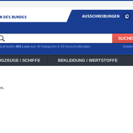
tuell laufen
868 Lose
aus 40 Kategorien in 93 Ausschreibungen
Detail
UGZEUGE / SCHIFFE
BEKLEIDUNG / WERTSTOFFE
en.