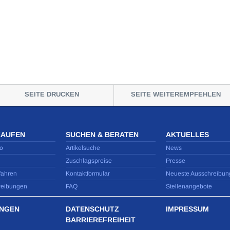
SEITE DRUCKEN
SEITE WEITEREMPFEHLEN
KAUFEN
SUCHEN & BERATEN
AKTUELLES
o
Artikelsuche
News
Zuschlagspreise
Presse
fahren
Kontaktformular
Neueste Ausschreibun
reibungen
FAQ
Stellenangebote
NGEN
DATENSCHUTZ
IMPRESSUM
BARRIEREFREIHEIT