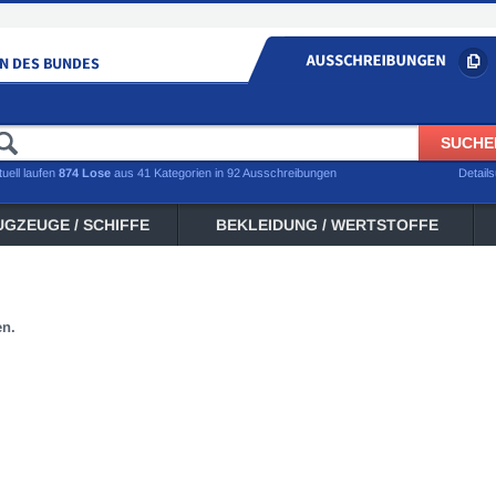
tuell laufen
874 Lose
aus 41 Kategorien in 92 Ausschreibungen
Detail
UGZEUGE / SCHIFFE
BEKLEIDUNG / WERTSTOFFE
en.