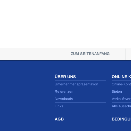
ZUM SEITENANFANG
ÜBER UNS
ONLINE 
Unternehmenspräsentation
Online-Kont
Referenzen
Bieten
Downloads
Verkaufsver
Links
Alle Aussch
AGB
BEDINGU