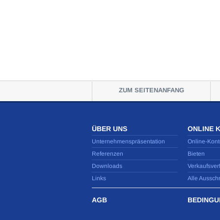
ZUM SEITENANFANG
ÜBER UNS
ONLINE 
Unternehmenspräsentation
Online-Kont
Referenzen
Bieten
Downloads
Verkaufsver
Links
Alle Aussch
AGB
BEDINGU