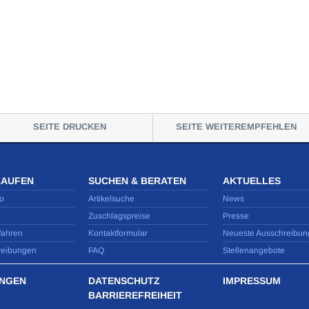
SEITE DRUCKEN
SEITE WEITEREMPFEHLEN
KAUFEN
SUCHEN & BERATEN
AKTUELLES
o
Artikelsuche
News
Zuschlagspreise
Presse
fahren
Kontaktformular
Neueste Ausschreibun
reibungen
FAQ
Stellenangebote
NGEN
DATENSCHUTZ
IMPRESSUM
BARRIEREFREIHEIT