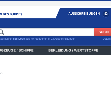
tuell laufen
868 Lose
aus 40 Kategorien in 93 Ausschreibungen
Detail
UGZEUGE / SCHIFFE
BEKLEIDUNG / WERTSTOFFE
en.