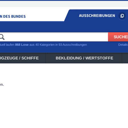
tuell laufen
868 Lose
aus 40 Kategorien in 93 Ausschreibungen
Detail
UGZEUGE / SCHIFFE
BEKLEIDUNG / WERTSTOFFE
en.