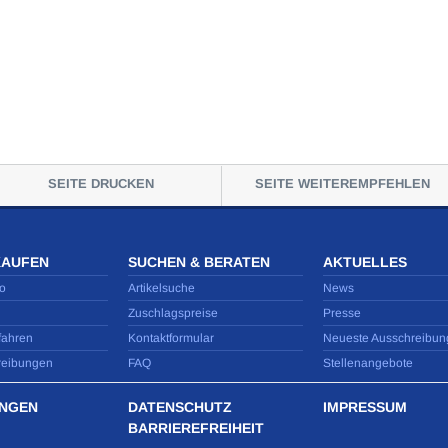
SEITE DRUCKEN
SEITE WEITEREMPFEHLEN
KAUFEN
SUCHEN & BERATEN
AKTUELLES
o
Artikelsuche
News
Zuschlagspreise
Presse
fahren
Kontaktformular
Neueste Ausschreibun
reibungen
FAQ
Stellenangebote
NGEN
DATENSCHUTZ
IMPRESSUM
BARRIEREFREIHEIT