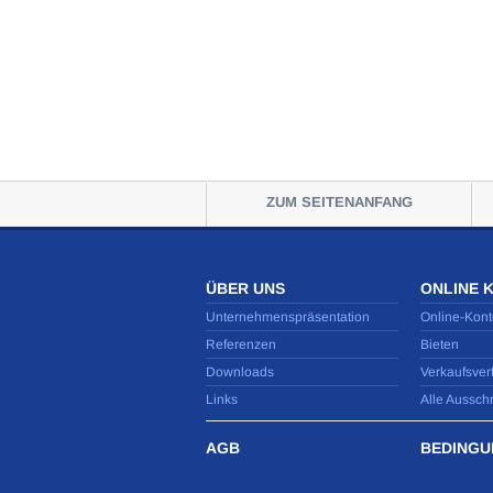
ZUM SEITENANFANG
ÜBER UNS
ONLINE 
Unternehmenspräsentation
Online-Kont
Referenzen
Bieten
Downloads
Verkaufsver
Links
Alle Aussch
AGB
BEDINGU