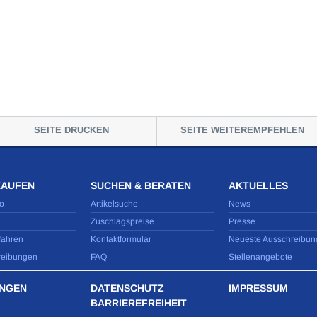
SEITE DRUCKEN
SEITE WEITEREMPFEHLEN
KAUFEN
SUCHEN & BERATEN
AKTUELLES
o
Artikelsuche
News
Zuschlagspreise
Presse
fahren
Kontaktformular
Neueste Ausschreibun
reibungen
FAQ
Stellenangebote
NGEN
DATENSCHUTZ
IMPRESSUM
BARRIEREFREIHEIT