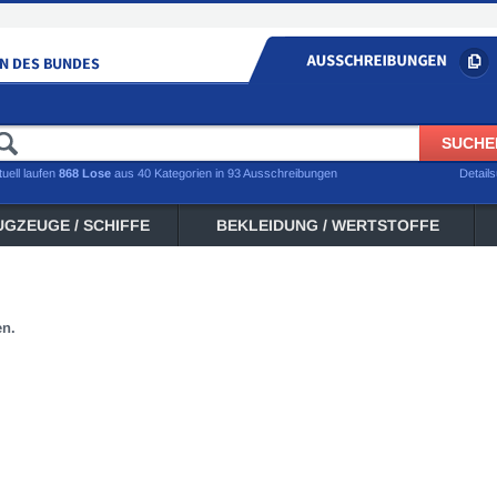
tuell laufen
868 Lose
aus 40 Kategorien in 93 Ausschreibungen
Detail
UGZEUGE / SCHIFFE
BEKLEIDUNG / WERTSTOFFE
en.