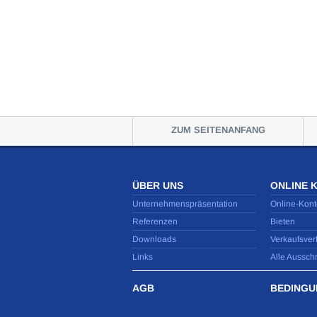
ZUM SEITENANFANG
ÜBER UNS
ONLINE 
Unternehmenspräsentation
Online-Kont
Referenzen
Bieten
Downloads
Verkaufsver
Links
Alle Aussch
AGB
BEDINGU