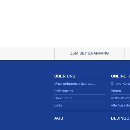
ZUM SEITENANFANG
ÜBER UNS
ONLINE 
Unternehmenspräsentation
Online-Kont
Referenzen
Bieten
Downloads
Verkaufsver
Links
Alle Aussch
AGB
BEDINGU