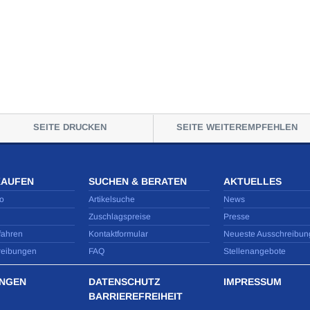
SEITE DRUCKEN
SEITE WEITEREMPFEHLEN
KAUFEN
SUCHEN & BERATEN
AKTUELLES
o
Artikelsuche
News
Zuschlagspreise
Presse
fahren
Kontaktformular
Neueste Ausschreibun
reibungen
FAQ
Stellenangebote
NGEN
DATENSCHUTZ
IMPRESSUM
BARRIEREFREIHEIT