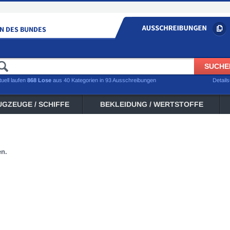
tuell laufen
868 Lose
aus 40 Kategorien in 93 Ausschreibungen
Detail
UGZEUGE / SCHIFFE
BEKLEIDUNG / WERTSTOFFE
en.