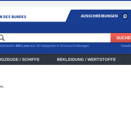
tuell laufen
868 Lose
aus 40 Kategorien in 93 Ausschreibungen
Detail
UGZEUGE / SCHIFFE
BEKLEIDUNG / WERTSTOFFE
en.