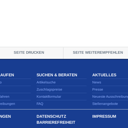
SEITE DRUCKEN
SEITE WEITEREMPFEHLEN
KAUFEN
SUCHEN & BERATEN
AKTUELLES
o
Artikelsuche
News
Zuschlagspreise
Presse
fahren
Kontaktformular
Neueste Ausschreibun
reibungen
FAQ
Stellenangebote
NGEN
DATENSCHUTZ
IMPRESSUM
BARRIEREFREIHEIT