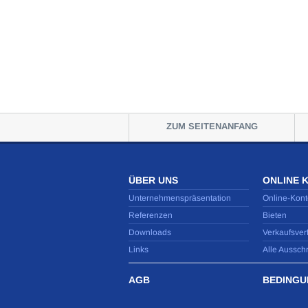
ZUM SEITENANFANG
ÜBER UNS
ONLINE 
Unternehmenspräsentation
Online-Kont
Referenzen
Bieten
Downloads
Verkaufsver
Links
Alle Aussch
AGB
BEDINGU