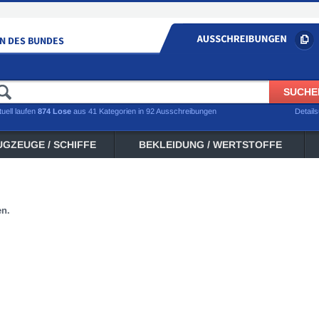
tuell laufen
874 Lose
aus 41 Kategorien in 92 Ausschreibungen
Detail
UGZEUGE / SCHIFFE
BEKLEIDUNG / WERTSTOFFE
en.