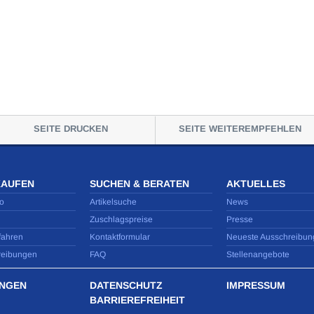
SEITE DRUCKEN
SEITE WEITEREMPFEHLEN
KAUFEN
SUCHEN & BERATEN
AKTUELLES
o
Artikelsuche
News
Zuschlagspreise
Presse
fahren
Kontaktformular
Neueste Ausschreibun
reibungen
FAQ
Stellenangebote
NGEN
DATENSCHUTZ
IMPRESSUM
BARRIEREFREIHEIT