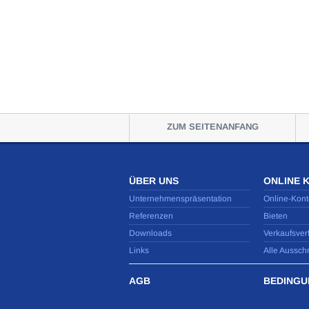
ZUM SEITENANFANG
ÜBER UNS
ONLINE 
Unternehmenspräsentation
Online-Kont
Referenzen
Bieten
Downloads
Verkaufsver
Links
Alle Aussch
AGB
BEDINGU