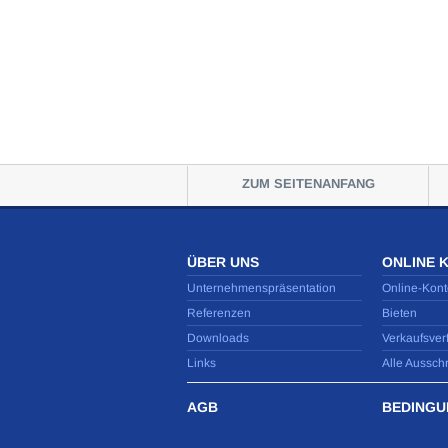
ZUM SEITENANFANG
ÜBER UNS
ONLINE 
Unternehmenspräsentation
Online-Kont
Referenzen
Bieten
Downloads
Verkaufsver
Links
Alle Aussch
AGB
BEDINGU