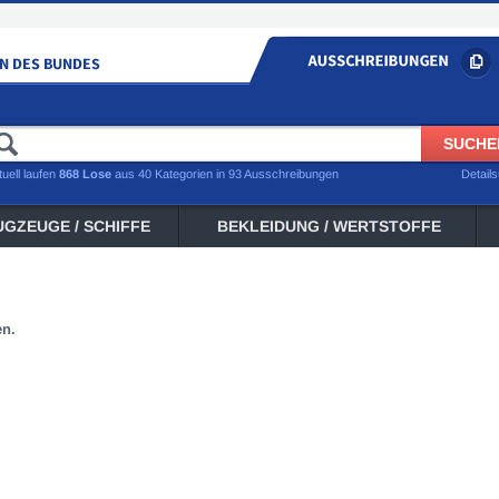
tuell laufen
868 Lose
aus 40 Kategorien in 93 Ausschreibungen
Detail
UGZEUGE / SCHIFFE
BEKLEIDUNG / WERTSTOFFE
en.