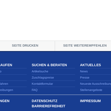
SEITE DRUCKEN
SEITE WEITEREMPFEHLEN
KAUFEN
SUCHEN & BERATEN
AKTUELLES
o
Artikelsuche
News
Zuschlagspreise
Presse
fahren
Kontaktformular
Neueste Ausschreibun
reibungen
FAQ
Stellenangebote
NGEN
DATENSCHUTZ
IMPRESSUM
BARRIEREFREIHEIT