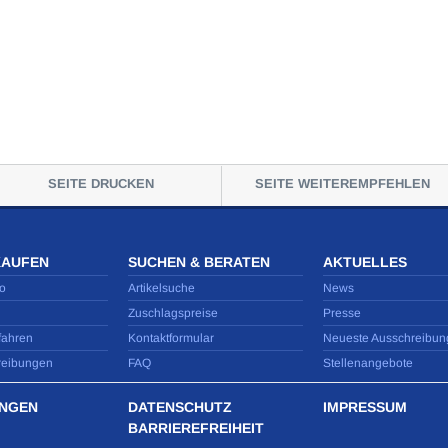
SEITE DRUCKEN
SEITE WEITEREMPFEHLEN
KAUFEN
SUCHEN & BERATEN
AKTUELLES
o
Artikelsuche
News
Zuschlagspreise
Presse
fahren
Kontaktformular
Neueste Ausschreibun
reibungen
FAQ
Stellenangebote
NGEN
DATENSCHUTZ
IMPRESSUM
BARRIEREFREIHEIT