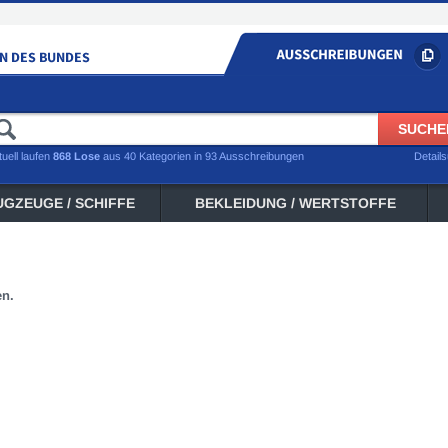
tuell laufen
868 Lose
aus 40 Kategorien in 93 Ausschreibungen
Detail
UGZEUGE / SCHIFFE
BEKLEIDUNG / WERTSTOFFE
en.