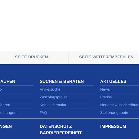
SEITE DRUCKEN
SEITE WEITEREMPFEHLEN
KAUFEN
SUCHEN & BERATEN
AKTUELLES
o
Artikelsuche
News
Zuschlagspreise
Presse
fahren
Kontaktformular
Neueste Ausschreibun
reibungen
FAQ
Stellenangebote
NGEN
DATENSCHUTZ
IMPRESSUM
BARRIEREFREIHEIT