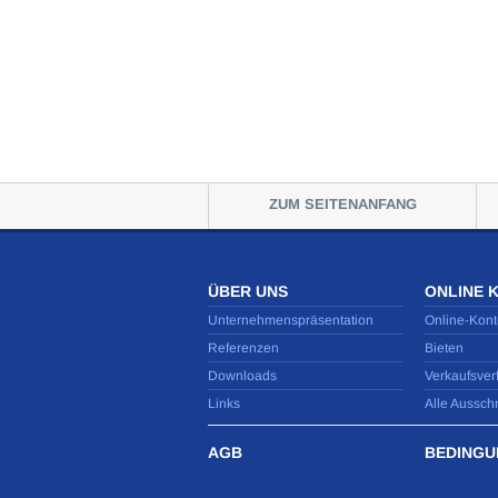
ZUM SEITENANFANG
ÜBER UNS
ONLINE 
Unternehmenspräsentation
Online-Kont
Referenzen
Bieten
Downloads
Verkaufsver
Links
Alle Aussch
AGB
BEDINGU