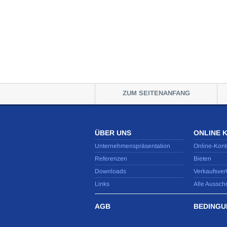
ZUM SEITENANFANG
ÜBER UNS
ONLINE 
Unternehmenspräsentation
Online-Kont
Referenzen
Bieten
Downloads
Verkaufsver
Links
Alle Aussch
AGB
BEDINGU