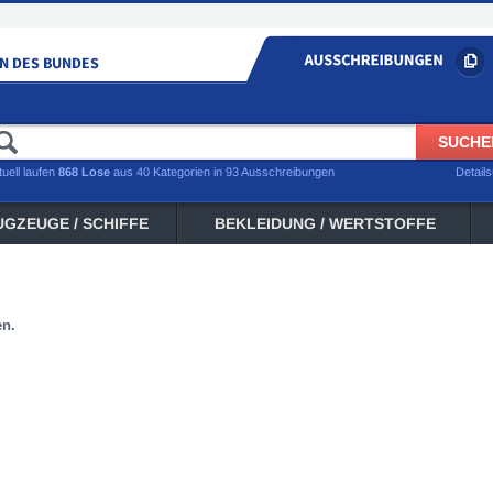
tuell laufen
868 Lose
aus 40 Kategorien in 93 Ausschreibungen
Detail
UGZEUGE / SCHIFFE
BEKLEIDUNG / WERTSTOFFE
en.