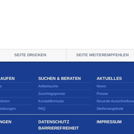
SEITE DRUCKEN
SEITE WEITEREMPFEHLEN
KAUFEN
SUCHEN & BERATEN
AKTUELLES
o
Artikelsuche
News
Zuschlagspreise
Presse
fahren
Kontaktformular
Neueste Ausschreibun
reibungen
FAQ
Stellenangebote
NGEN
DATENSCHUTZ
IMPRESSUM
BARRIEREFREIHEIT