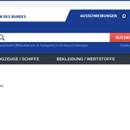
tuell laufen
874 Lose
aus 41 Kategorien in 92 Ausschreibungen
Detail
UGZEUGE / SCHIFFE
BEKLEIDUNG / WERTSTOFFE
en.