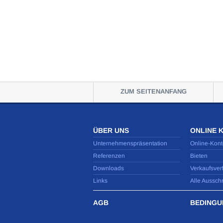
ZUM SEITENANFANG
ÜBER UNS
ONLINE 
Unternehmenspräsentation
Online-Kont
Referenzen
Bieten
Downloads
Verkaufsver
Links
Alle Aussch
AGB
BEDINGU