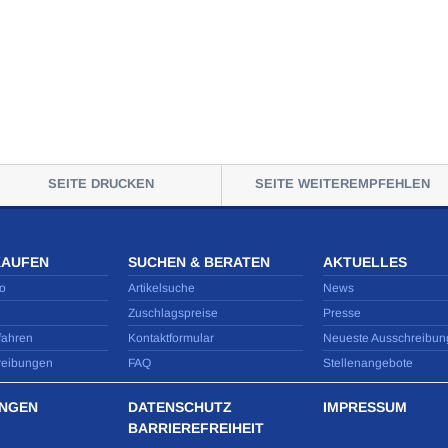
SEITE DRUCKEN
SEITE WEITEREMPFEHLEN
KAUFEN
SUCHEN & BERATEN
AKTUELLES
o
Artikelsuche
News
Zuschlagspreise
Presse
fahren
Kontaktformular
Neueste Ausschreibun
reibungen
FAQ
Stellenangebote
NGEN
DATENSCHUTZ
IMPRESSUM
BARRIEREFREIHEIT