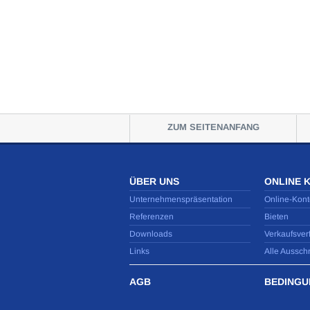
ZUM SEITENANFANG
ÜBER UNS
ONLINE 
Unternehmenspräsentation
Online-Kont
Referenzen
Bieten
Downloads
Verkaufsver
Links
Alle Aussch
AGB
BEDINGU