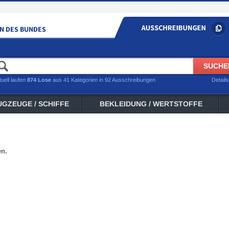
tuell laufen
874 Lose
aus 41 Kategorien in 92 Ausschreibungen
Detail
UGZEUGE / SCHIFFE
BEKLEIDUNG / WERTSTOFFE
en.