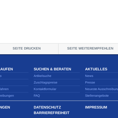
SEITE DRUCKEN
SEITE WEITEREMPFEHLEN
KAUFEN
SUCHEN & BERATEN
AKTUELLES
o
Artikelsuche
News
Zuschlagspreise
Presse
fahren
Kontaktformular
Neueste Ausschreibun
reibungen
FAQ
Stellenangebote
NGEN
DATENSCHUTZ
IMPRESSUM
BARRIEREFREIHEIT